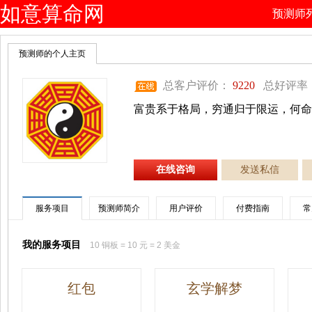
如意算命网
预测师
预测师的个人主页
总客户评价：
9220
总好评率
富贵系于格局，穷通归于限运，何命
在线咨询
发送私信
服务项目
预测师简介
用户评价
付费指南
常
我的服务项目
10 铜板 = 10 元 = 2 美金
红包
玄学解梦