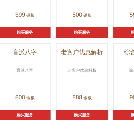
399
500
5
铜板
铜板
购买服务
购买服务
盲派八字
老客户优惠解析
综
盲派八字
老客户优惠解析
综
800
888
9
铜板
铜板
购买服务
购买服务