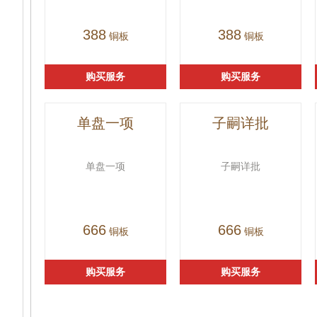
388
388
铜板
铜板
购买服务
购买服务
单盘一项
子嗣详批
单盘一项
子嗣详批
666
666
铜板
铜板
购买服务
购买服务