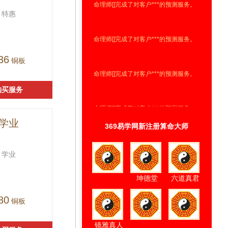
命理师[]完成了对客户***的预测服务。
特惠
命理师[]完成了对客户***的预测服务。
36
铜板
命理师[]完成了对客户***的预测服务。
购买服务
命理师[]完成了对客户***的预测服务。
学业
369易学网新注册算命大师
命理师[]完成了对客户***的预测服务。
学业
命理师[]完成了对客户***的预测服务。
坤德堂
六道真君
80
铜板
命理师[]完成了对客户***的预测服务。
镜雅真人