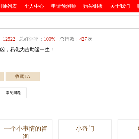
测师列表
个人中心
申请预测师
购买铜板
关于我们
：
12522
总好评率：
100%
总指数：
427
次
凶，易化为吉助运一生！
收藏
TA
常见问题
一个小事情的咨
小奇门
询