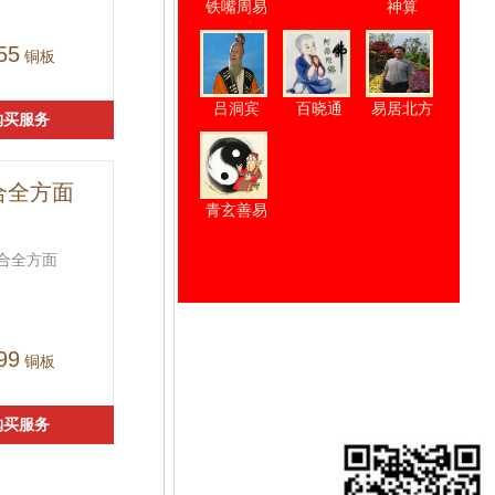
铁嘴周易
神算
预测
55
铜板
命理师[]完成了对客户***的预测服务。
吕洞宾
百晓通
易居北方
购买服务
命理师[]完成了对客户***的预测服务。
合全方面
青玄善易
命理师[]完成了对客户***的预测服务。
合全方面
命理师[]完成了对客户***的预测服务。
99
铜板
命理师[]完成了对客户***的预测服务。
购买服务