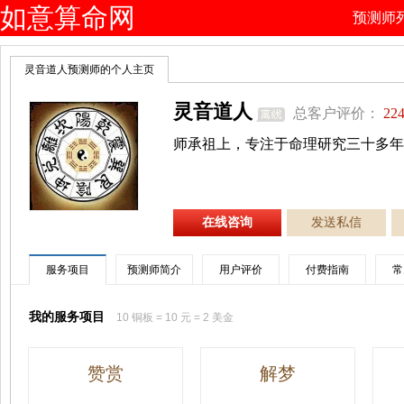
如意算命网
预测师
灵音道人预测师的个人主页
灵音道人
总客户评价：
224
师承祖上，专注于命理研究三十多
在线咨询
发送私信
服务项目
预测师简介
用户评价
付费指南
常
我的服务项目
10 铜板 = 10 元 = 2 美金
赞赏
解梦