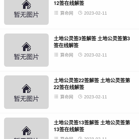
12签在线解签
算命网
2023-02-11
土地公灵签3签解签 土地公灵签第3
签在线解签
算命网
2023-02-11
土地公灵签22签解签 土地公灵签第
22签在线解签
算命网
2023-02-11
土地公灵签13签解签 土地公灵签第
13签在线解签
算命网
2023-02-11