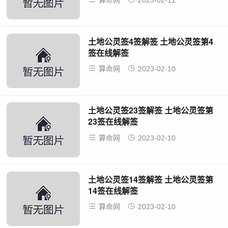
土地公灵签4签解签 土地公灵签第4
签在线解签
算命网
2023-02-10
土地公灵签23签解签 土地公灵签第
23签在线解签
算命网
2023-02-10
土地公灵签14签解签 土地公灵签第
14签在线解签
算命网
2023-02-10