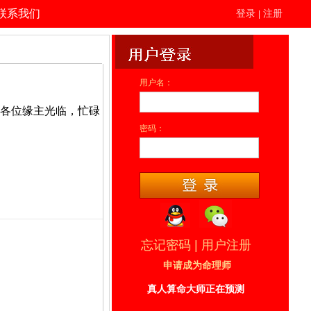
联系我们
登录
注册
|
用户名：
各位缘主光临，忙碌
密码：
忘记密码
|
用户注册
申请成为命理师
命理师[]完成了对客户***的预测服务。
真人算命大师正在预测