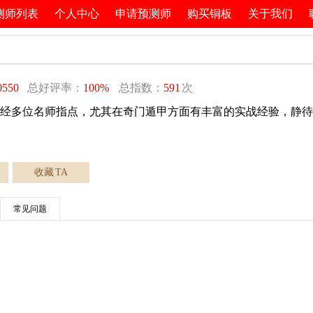
测师列表
个人中心
申请预测师
购买铜板
关于我们
0550
总好评率：
100%
总指数：
591
次
经多位名师指点，尤其在奇门遁甲方面有丰富的实战经验，静待
收藏
TA
常见问题